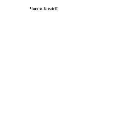
Члени Комісії: Ми
Віталій 
Ярослав
Роман К
Надія КО
Олег К
Ігор К
Володимир 
Руслан М
Олексій 
Роман С
Руслан СИ