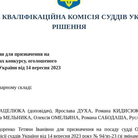
КВАЛІФІКАЦІЙНА КОМІСІЯ СУДДІВ У
РІШЕННЯ
и для призначення на
жах конкурсу, оголошеного
України від 14 вересня 2023
нарному складі:
я ГАЦЕЛЮКА (доповідач), Ярослава ДУХА, Романа КИДИСЮ
на МЕЛЬНИКА, Олексія ОМЕЛЬЯНА, Романа САБОДАША, Рус
ренко Тетяни Іванівни для призначення на посаду судді О
ї суддів України від 14 вересня 2023 року № 94/зп-23 (зі змінам