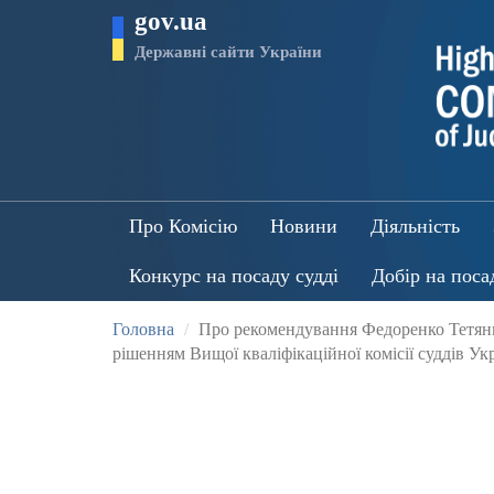
Перейти
gov.ua
до
основного
Державні сайти України
матеріалу
Про Комісію
Новини
Діяльність
Конкурс на посаду судді
Добір на поса
Головна
Про рекомендування Федоренко Тетяни 
рішенням Вищої кваліфікаційної комісії суддів Укр