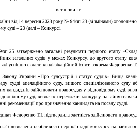
встановила:
раїни від 14 вересня 2023 року № 94/зп-23 (зі змінами) оголошено
му суді – 23 (далі – Конкурс).
/зп-25 затверджено загальні результати першого етапу «Склад
ійних загальних судів у межах Конкурсу, до другого етапу ква
які успішно склали кваліфікаційний іспит, зокрема Федоренко Т.
3
Закону України «Про судоустрій і статус суддів» Вища кваліф
саду судді апеляційного суду, вищого спеціалізованого суду 
х кандидатів здійснювати правосуддя у відповідному суді, визна
ідповідному суді, визначає переможця конкурсу на зайняття вака
нні рекомендації про призначення кандидата на посаду судді.
идат Федоренко Т.І. підтвердила здатність здійснювати правосуд
п-25 визначено особливості першої стадії конкурсу на зайнятт