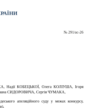
КРАЇНИ
№
291/ас-26
КА, Надії КОБЕЦЬКОЇ, Олега КОЛІУША, Ігоря
лана СИДОРОВИЧА, Сергія ЧУМАКА,
деського апеляційного суду у межах конкурсу,
и),