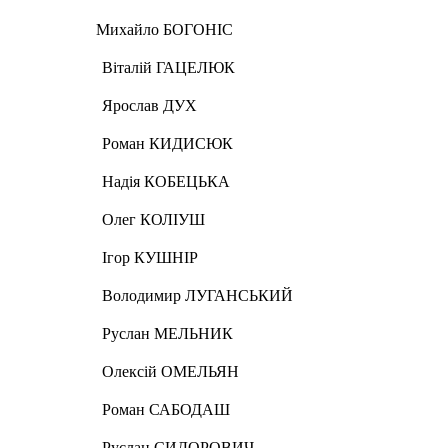
хайло БОГОНІС
ГАЦЕЛЮК
 ДУХ
ИДИСЮК
БЕЦЬКА
ОЛІУШ
УШНІР
ЛУГАНСЬКИЙ
ЕЛЬНИК
ОМЕЛЬЯН
АБОДАШ
ДОРОВИЧ