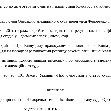
п-25 до другої групи судів на першій стадії Конкурсу включено
осаду судді Одеського апеляційного суду звернулася Федоренко Т.І
зп-26 затверджено рейтинг кандидатів за результатами кваліф
 суддів у Одеському апеляційному суді.
України «Про Вищу раду правосуддя» встановлено, що Вища 
ді на посаду за результатами розгляду рекомендації Вищої кваліф
 питання, Комісія дійшла висновку про необхідність внесе
кого апеляційного суду.
3
, 93, 98, 101 Закону України «Про судоустрій і статус судді
вирішила:
о призначення Федоренко Тетяни Іванівни на посаду судді Одесь
ій ПАСІЧНИК