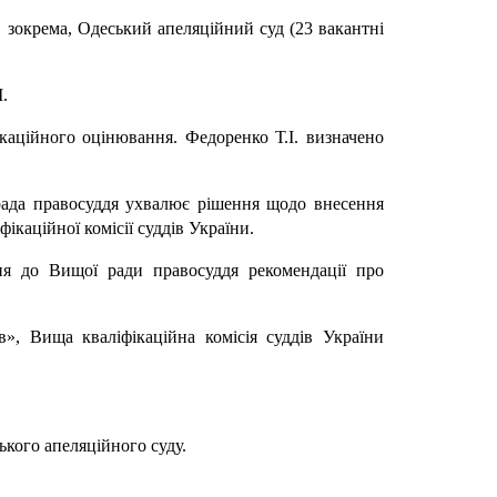
, зокрема, Одеський апеляційний суд (23 вакантні
.
ікаційного оцінювання. Федоренко Т.І. визначено
рада правосуддя ухвалює рішення щодо внесення
ікаційної комісії суддів України.
ння до Вищої ради правосуддя рекомендації про
в», Вища кваліфікаційна комісія суддів України
кого апеляційного суду.