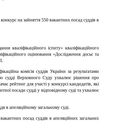
 конкурс на зайняття 550 вакантних посад суддів в
ання кваліфікаційного іспиту» кваліфікаційного
ліфікаційного оцінювання «Дослідження досьє та
І.
ікаційна комісія суддів України за результатами
або судді Верховного Суду ухвалює рішення про
чає рейтинг для участі у конкурсі кандидатів, які
нтної посади судді у відповідному суді та ухвалює
дя в апеляційному загальному суді.
я вакантних посад суддів в апеляційних загальних