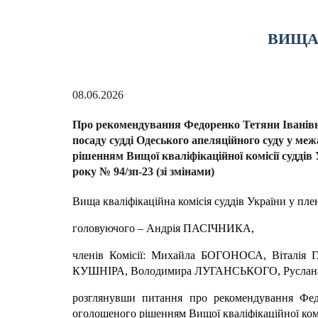
ВИЩА 
08.06.2026
Про рекомендування Федоренко Тетяни Іванівн
посаду судді Одеського апеляційного суду у ме
рішенням Вищої кваліфікаційної комісії суддів 
року № 94/зп-23 (зі змінами)
Вища кваліфікаційна комісія суддів України у пле
головуючого – Андрія ПАСІЧНИКА,
членів Комісії: Михайла БОГОНОСА, Віталі
КУШНІРА, Володимира ЛУГАНСЬКОГО, Русла
розглянувши питання про рекомендування Федо
оголошеного рішенням Вищої кваліфікаційної комісі