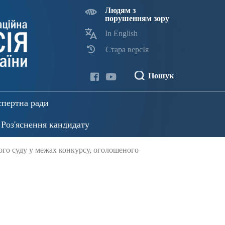
Людям з
порушенням зору
In English
Стара версІя
Пошук
спертна ради
Роз'яснення кандидату
ого суду у межах конкурсу, оголошеного