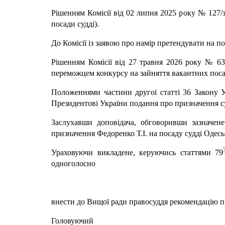
Рішенням Комісії від 02 липня 2025 року № 127/з
посади судді).
До Комісії із заявою про намір претендувати на п
Рішенням Комісії від 27 травня 2026 року № 63/
переможцем конкурсу на зайняття вакантних посад
Положеннями частини другої статті 36 Закону 
Президентові України подання про призначення суд
Заслухавши доповідача, обговоривши зазначене
призначення Федоренко Т.І. на посаду судді Одесь
Ураховуючи викладене, керуючись статтями 79
одноголосно
внести до Вищої ради правосуддя рекомендацію пр
Головуючий Андр