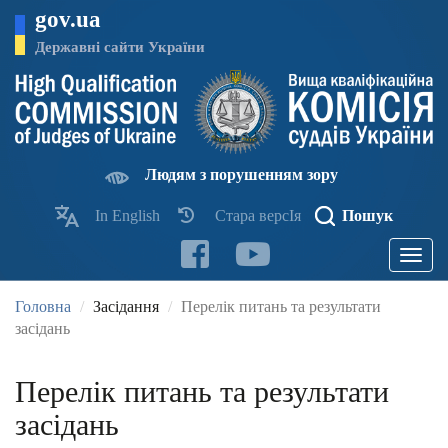
Перейти
gov.ua
до
основного
Державні сайти України
матеріалу
Людям з порушенням зору
In English
Стара версІя
Пошук
Toggle
navigatio
Головна
Засідання
Перелік питань та результати
засідань
Перелік питань та результати
засідань