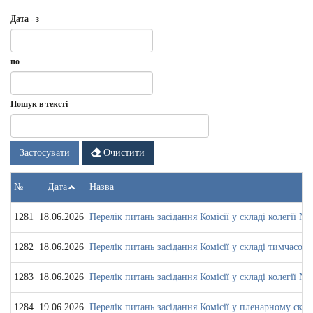
Дата - з
Дата
Дата
по
-
з
Дата
по
Пошук в тексті
Застосувати
Очистити
№
Дата
Назва
1281
18.06.2026
Перелік питань засідання Комісії у складі колегії № 
1282
18.06.2026
Перелік питань засідання Комісії у складі тимчасової
1283
18.06.2026
Перелік питань засідання Комісії у складі колегії № 
1284
19.06.2026
Перелік питань засідання Комісії у пленарному скла