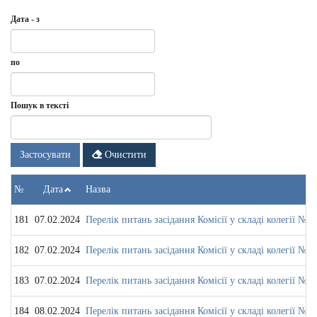
Дата - з
Дата
Дата
по
-
з
Дата
по
Пошук в тексті
Застосувати
Очистити
№
Дата
Назва
181
07.02.2024
Перелік питань засідання Комісії у складі колегії № 2
182
07.02.2024
Перелік питань засідання Комісії у складі колегії № 5
183
07.02.2024
Перелік питань засідання Комісії у складі колегії № 5
184
08.02.2024
Перелік питань засідання Комісії у складі колегії № 4