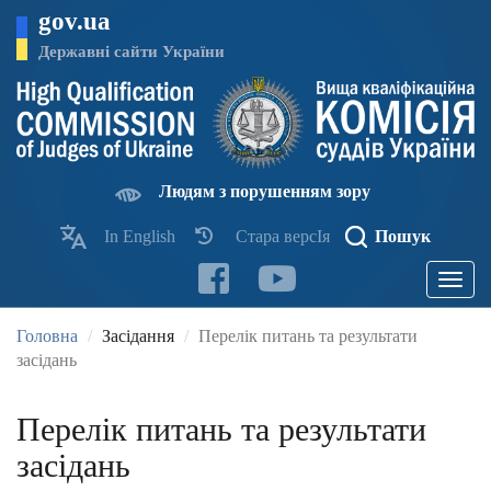
Перейти
gov.ua
до
основного
Державні сайти України
матеріалу
Людям з порушенням зору
In English
Стара версІя
Пошук
Toggle
navigatio
Головна
Засідання
Перелік питань та результати
засідань
Перелік питань та результати
засідань