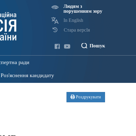
Людям з
порушенням зору
In English
Стара версІя
Пошук
спертна ради
Роз'яснення кандидату
Роздрукувати