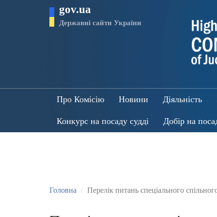
Перейти
gov.ua
до
основного
Державні сайти України
матеріалу
Про Комісію
Новини
Діяльність
Конкурс на посаду судді
Добір на поса
Головна
Перелік питань спеціального спільного