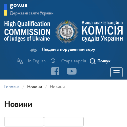
Перейти
gov.ua
до
основного
Державні сайти України
матеріалу
Людям з порушенням зору
In English
Стара версІя
Пошук
Toggle
navigatio
Головна
Новини
Новини
Новини