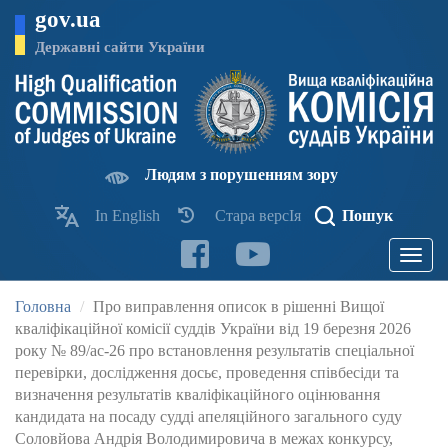
Перейти
gov.ua
до
основного
Державні сайти України
матеріалу
Людям з порушенням зору
In English
Стара версІя
Пошук
Toggle
navigatio
Головна
Про виправлення описок в рішенні Вищої
кваліфікаційної комісії суддів України від 19 березня 2026
року № 89/ас-26 про встановлення результатів спеціальної
перевірки, дослідження досьє, проведення співбесіди та
визначення результатів кваліфікаційного оцінювання
кандидата на посаду судді апеляційного загального суду
Соловйова Андрія Володимировича в межах конкурсу,