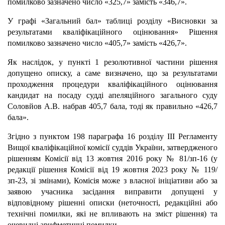
помилково зазначено число «325,7» замість «346,7».
У графі «Загальний бал» таблиці розділу «Висновки за
результатами кваліфікаційного оцінювання» Рішення
помилково зазначено число «405,7» замість «426,7».
Як наслідок, у пункті 1 резолютивної частини рішення
допущено описку, а саме визначено, що за результатами
проходження процедури кваліфікаційного оцінювання
кандидат на посаду судді апеляційного загального суду
Соловйов А.В. набрав 405,7 бала, тоді як правильно «426,7
бала».
Згідно з пунктом 198 параграфа 16 розділу ІІІ Регламенту
Вищої кваліфікаційної комісії суддів України, затвердженого
рішенням Комісії від 13 жовтня 2016 року № 81/зп-16 (у
редакції рішення Комісії від 19 жовтня 2023 року № 119/
зп-23, зі змінами), Комісія може з власної ініціативи або за
заявою учасника засідання виправити допущені у
відповідному рішенні описки (неточності, редакційні або
технічні помилки, які не впливають на зміст рішення) та
очевидні арифметичні помилки.