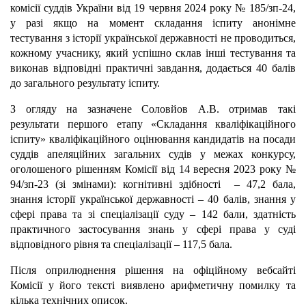
комісії суддів України від 19 червня 2024 року № 185/зп-24,
у разі якщо на момент складання іспиту анонімне
тестування з історії української державності не проводиться,
кожному учаснику, який успішно склав інші тестування та
виконав відповідні практичні завдання, додається 40 балів
до загального результату іспиту.
З огляду на зазначене Соловйов А.В. отримав такі
результати першого етапу «Складання кваліфікаційного
іспиту» кваліфікаційного оцінювання кандидатів на посади
суддів апеляційних загальних судів у межах конкурсу,
оголошеного рішенням Комісії від 14 вересня 2023 року №
94/зп-23 (зі змінами): когнітивні здібності – 47,2 бала,
знання історії української державності – 40 балів, знання у
сфері права та зі спеціалізації суду – 142 бали, здатність
практичного застосування знань у сфері права у суді
відповідного рівня та спеціалізації – 117,5 бала.
Після оприлюднення рішення на офіційному вебсайті
Комісії у його тексті виявлено арифметичну помилку та
кілька технічних описок.