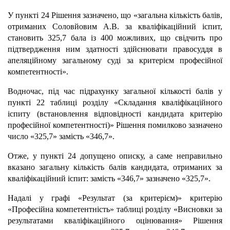
У пункті 24 Рішення зазначено, що «загальна кількість балів,
отриманих Соловйовим А.В. за кваліфікаційний іспит,
становить 325,7 бала із 400 можливих, що свідчить про
підтвердження ним здатності здійснювати правосуддя в
апеляційному загальному суді за критерієм професійної
компетентності».
Водночас, під час підрахунку загальної кількості балів у
пункті 22 таблиці розділу «Складання кваліфікаційного
іспиту (встановлення відповідності кандидата критерію
професійної компетентності)» Рішення помилково зазначено
число «325,7» замість «346,7».
Отже, у пункті 24 допущено описку, а саме неправильно
вказано загальну кількість балів кандидата, отриманих за
кваліфікаційний іспит: замість «346,7» зазначено «325,7».
Надалі
у графі «Результат (за критерієм)» критерію
«Професійна компетентність» таблиці розділу «Висновки за
результатами кваліфікаційного оцінювання» Рішення