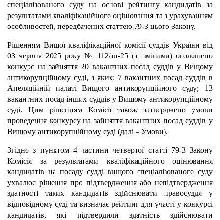
спеціалізованого суду на основі рейтингу кандидатів за
результатами кваліфікаційного оцінювання та з урахуванням
особливостей, передбачених статтею 79-3 цього Закону.
Рішенням Вищої кваліфікаційної комісії суддів України від
03 червня 2025 року № 112/зп-25 (зі змінами) оголошено
конкурс на зайняття 20 вакантних посад суддів у Вищому
антикорупційному суді, з яких: 7 вакантних посад суддів в
Апеляційній палаті Вищого антикорупційного суду; 13
вакантних посад інших суддів у Вищому антикорупційному
суді. Цим рішенням Комісії також затверджено умови
проведення конкурсу на зайняття вакантних посад суддів у
Вищому антикорупційному суді (далі – Умови).
Згідно з пунктом 4 частини четвертої статті 79-3 Закону
Комісія за результатами кваліфікаційного оцінювання
кандидатів на посаду судді вищого спеціалізованого суду
ухвалює рішення про підтвердження або непідтвердження
здатності таких кандидатів здійснювати правосуддя у
відповідному суді та визначає рейтинг для участі у конкурсі
кандидатів, які підтвердили здатність здійснювати