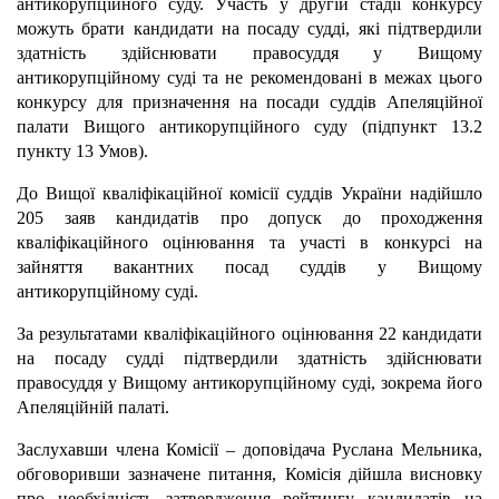
антикорупційного суду. Участь у другій стадії конкурсу
можуть брати кандидати на посаду судді, які підтвердили
здатність здійснювати правосуддя у Вищому
антикорупційному суді та не рекомендовані в межах цього
конкурсу для призначення на посади суддів Апеляційної
палати Вищого антикорупційного суду (підпункт 13.2
пункту 13 Умов).
До Вищої кваліфікаційної комісії суддів України надійшло
205 заяв кандидатів про допуск до проходження
кваліфікаційного оцінювання та участі в конкурсі на
зайняття вакантних посад суддів у Вищому
антикорупційному суді.
За результатами кваліфікаційного оцінювання 22 кандидати
на посаду судді підтвердили здатність здійснювати
правосуддя у Вищому антикорупційному суді, зокрема його
Апеляційній палаті.
Заслухавши члена Комісії – доповідача Руслана Мельника,
обговоривши зазначене питання, Комісія дійшла висновку
про необхідність затвердження рейтингу кандидатів на