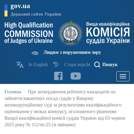
Перейти
gov.ua
до
основного
Державні сайти України
матеріалу
Людям з порушенням зору
In English
Стара версІя
Пошук
Toggle
navigatio
Головна
Про затвердження рейтингу кандидатів на
зайняття вакантних посад суддів у Вищому
антикорупційному суді за результатами кваліфікаційного
оцінювання у межах конкурсу, оголошеного рішенням
Вищої кваліфікаційної комісії суддів України від 03 червня
2025 року № 112/зп-25 (зі змінами)