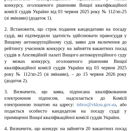
конкурсу, оголошеного рішенням Вищої кваліфікаційної
комісії суддів України від 03 червня 2025 року № 112/зп-25
(зі змінами) (додаток 1).
2. Встановити, що строк подання кандидатами на посаду
судді, які підтвердили здатність здійснювати правосуддя у
Вищому антикорупційному суді, заяви для включення до
рейтингу учасників конкурсу на зайняття вакантних посад
суддів в Апеляційній палаті Вищого антикорупційного суду
у межах конкурсу, оголошеного рішенням Вищої
кваліфікаційної комісії суддів України від 03 червня 2025
року № 112/зп-25 (зі змінами), – до 15 червня 2026 року
(додаток 2).
3. Визначити, що заява, підписана кваліфікованим
електронним підписом, надсилається до Комісії
електронною поштою на адресу:
inbox@vkksu.gov.ua
, або
подається особисто кандидатом на посаду судді у
приміщенні Вищої кваліфікаційної комісії суддів України.
4. Визначити, що конкурс на зайняття 20 вакантних посад