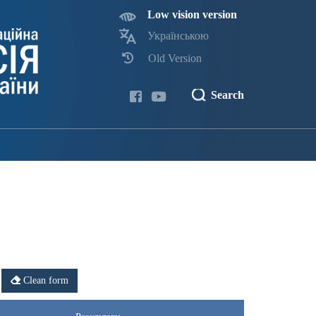
Low vision version
Українською
Old Version
Search
Clean form