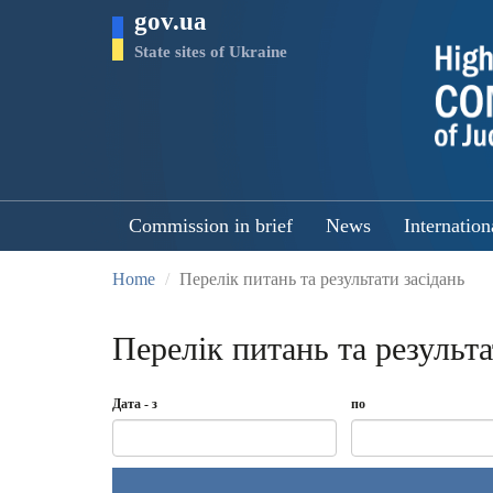
Skip
gov.ua
to
main
State sites of Ukraine
content
Commission in brief
News
Internation
Home
Перелік питань та результати засідань
Перелік питань та результа
Дата - з
по
Date
Дата
Date
по
-