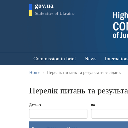
Skip
gov.ua
to
main
State sites of Ukraine
content
Commission in brief
News
Internation
Home
Перелік питань та результати засідань
Перелік питань та результа
Дата - з
по
Date
Дата
Date
по
-