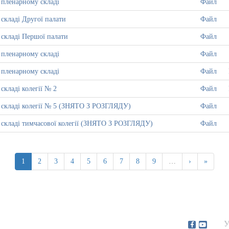
у пленарному складі
Файл
 складі Другої палати
Файл
у складі Першої палати
Файл
у пленарному складі
Файл
у пленарному складі
Файл
 складі колегії № 2
Файл
 у складі колегії № 5 (ЗНЯТО З РОЗГЛЯДУ)
Файл
 у складі тимчасової колегії (ЗНЯТО З РОЗГЛЯДУ)
Файл
1
2
3
4
5
6
7
8
9
…
›
»
У