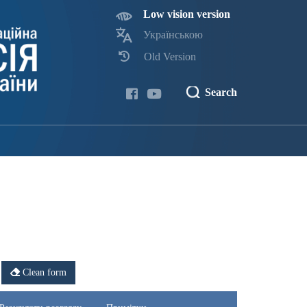
Low vision version
Українською
Old Version
Search
Clean form