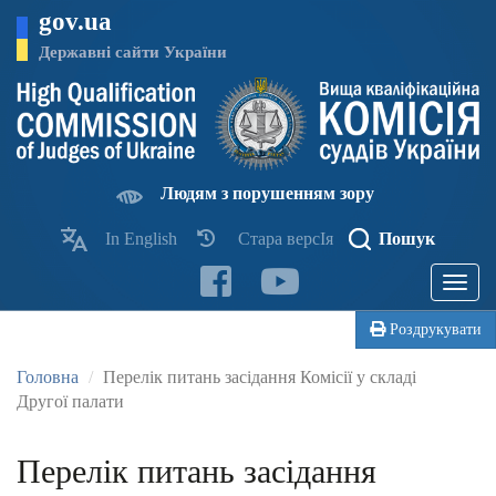
Перейти
gov.ua
до
основного
Державні сайти України
матеріалу
Людям з порушенням зору
In English
Стара версІя
Пошук
Toggle
navigatio
Роздрукувати
Головна
Перелік питань засідання Комісії у складі
Другої палати
Перелік питань засідання