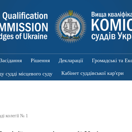
Засідання
Рішення
Декларації
Громадські та Ек
Кабінет суддівської кар'єри
ду судді місцевого суду
ді колегії № 1