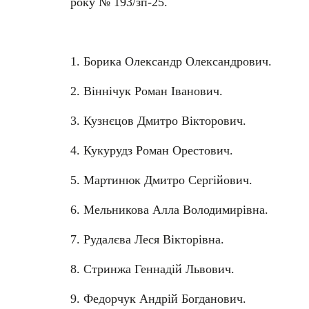
року № 193/зп-25.
1. Борика Олександр Олександрович.
2. Віннічук Роман Іванович.
3. Кузнєцов Дмитро Вікторович.
4. Кукурудз Роман Орестович.
5. Мартинюк Дмитро Сергійович.
6. Мельникова Алла Володимирівна.
7. Рудалєва Леся Вікторівна.
8. Стринжа Геннадій Львович.
9. Федорчук Андрій Богданович.