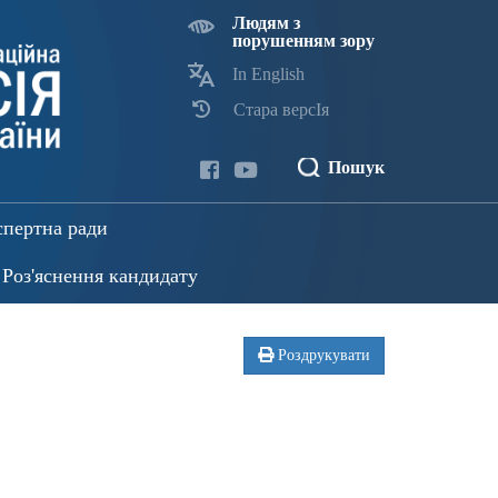
Людям з
порушенням зору
In English
Стара версІя
Пошук
спертна ради
Роз'яснення кандидату
Роздрукувати