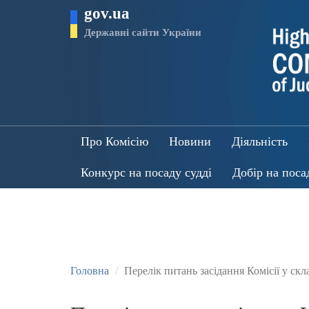
Перейти
gov.ua
до
основного
Державні сайти України
матеріалу
Про Комісію
Новини
Діяльність
Конкурс на посаду судді
Добір на поса
Головна
Перелік питань засідання Комісії у скла