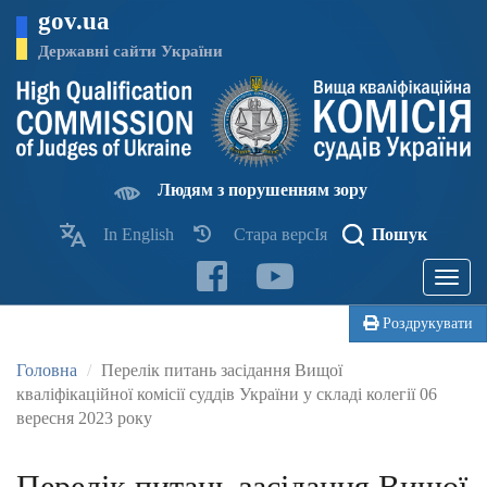
Перейти
gov.ua
до
основного
Державні сайти України
матеріалу
Людям з порушенням зору
In English
Стара версІя
Пошук
Toggle
navigatio
Роздрукувати
Головна
Перелік питань засідання Вищої
кваліфікаційної комісії суддів України у складі колегії 06
вересня 2023 року
Перелік питань засідання Вищої