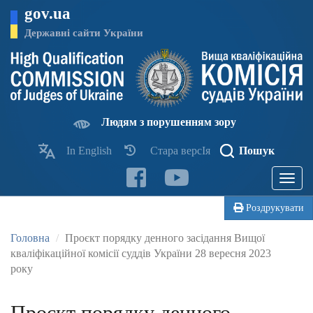
Перейти
gov.ua
до
основного
Державні сайти України
матеріалу
Людям з порушенням зору
In English
Стара версІя
Пошук
Toggle
navigatio
Роздрукувати
Головна
Проєкт порядку денного засідання Вищої
кваліфікаційної комісії суддів України 28 вересня 2023
року
Проєкт порядку денного