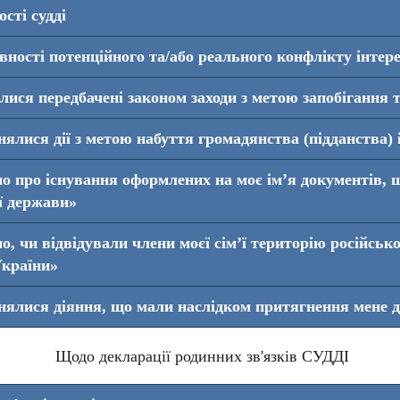
сті судді
ості потенційного та/або реального конфлікту інтерес
я передбачені законом заходи з метою запобігання т
лися дії з метою набуття громадянства (підданства) 
о про існування оформлених на моє ім’я документів,
ї держави»
, чи відвідували члени моєї сім’ї територію російсько
України»
ялися діяння, що мали наслідком притягнення мене д
Щодо декларації родинних зв'язків СУДДІ