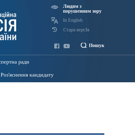
Людям з
порушенням зору
In English
Стара версІя
Пошук
спертна ради
Роз'яснення кандидату