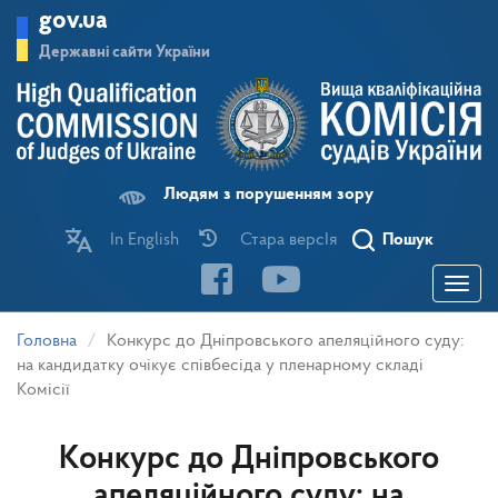
Перейти
gov.ua
до
основного
Державні сайти України
матеріалу
Людям з порушенням зору
In English
Стара версІя
Пошук
Toggle
navigatio
Головна
Конкурс до Дніпровського апеляційного суду:
на кандидатку очікує співбесіда у пленарному складі
Комісії
Конкурс до Дніпровського
апеляційного суду: на