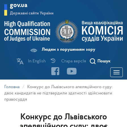
Перейти
gov.ua
до
основного
Державні сайти України
матеріалу
Людям з порушенням зору
In English
Стара версІя
Пошук
Toggle
navigatio
Головна
Конкурс до Львівського апеляційного суду:
двоє кандидатів не підтвердили здатності здійснювати
правосуддя
Конкурс до Львівського
апеляційного суду: двоє