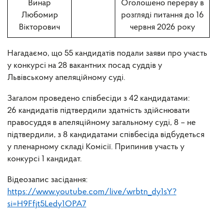
Винар
Оголошено перерву в
Любомир
розгляді питання до 16
Вікторович
червня 2026 року
Нагадаємо, що 55 кандидатів подали заяви про участь
у конкурсі на 28 вакантних посад суддів у
Львівському апеляційному суді.
Загалом проведено співбесіди з 4
2
кандидатами:
26 кандидатів підтвердили здатність здійснювати
правосуддя в апеляційному загальному суді,
8
– не
підтвердили, з 8 кандидатами співбесіда відбудеться
у пленарному складі Комісії. Припинив участь у
конкурсі 1 кандидат.
Відеозапис засідання:
https://www.youtube.com/live/wrbtn_dy1sY?
si=H9Ffjt5Ledy1OPA7