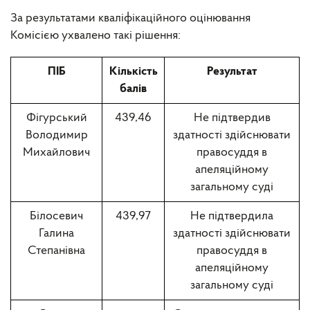
За результатами кваліфікаційного оцінювання
Комісією ухвалено такі рішення:
ПІБ
Кількість
Результат
балів
Фігурський
439,46
Не підтвердив
Володимир
здатності здійснювати
Михайлович
правосуддя в
апеляційному
загальному суді
Білосевич
439,97
Не підтвердила
Галина
здатності здійснювати
Степанівна
правосуддя в
апеляційному
загальному суді