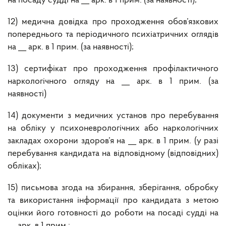
на посаду судді на __ арк. в 1 прим. (за наявності);
12) медична довідка про проходження обов’язкових
попереднього та періодичного психіатричних оглядів
на __ арк. в 1 прим. (за наявності);
13) сертифікат про проходження профілактичного
наркологічного огляду на __ арк. в 1 прим. (за
наявності)
14) документи з медичних установ про перебування
на обліку у психоневрологічних або наркологічних
закладах охорони здоров’я на __ арк. в 1 прим. (у разі
перебування кандидата на відповідному (відповідних)
обліках);
15) письмова згода на збирання, зберігання, обробку
та використання інформації про кандидата з метою
оцінки його готовності до роботи на посаді судді на
__ арк. в 1 прим.;