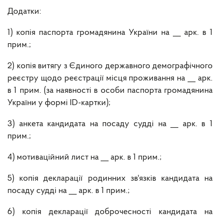
Додатки:
1) копія паспорта громадянина України на __ арк. в 1
прим.;
2) копія витягу з Єдиного державного демографічного
реєстру щодо реєстрації місця проживання на __ арк.
в 1 прим. (за наявності в особи паспорта громадянина
України у формі ID-картки);
3) анкета кандидата на посаду судді на __ арк. в 1
прим.;
4) мотиваційний лист на __ арк. в 1 прим.;
5) копія декларації родинних зв'язків кандидата на
посаду судді на __ арк. в 1 прим.;
6) копія декларації доброчесності кандидата на