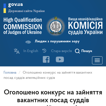
Перейти
gov.ua
до
основного
Державні сайти України
матеріалу
Людям з порушенням зору
In English
Стара версІя
Пошук
Toggle
navigatio
Головна
Оголошено конкурс на зайняття вакантних
посад суддів апеляційних судів
Оголошено конкурс на зайняття
вакантних посад суддів