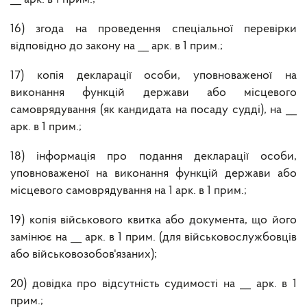
16) згода на проведення спеціальної перевірки
відповідно до закону на __ арк. в 1 прим.;
17) копія декларації особи, уповноваженої на
виконання функцій держави або місцевого
самоврядування (як кандидата на посаду судді), на __
арк. в 1 прим.;
18) інформація про подання декларації особи,
уповноваженої на виконання функцій держави або
місцевого самоврядування на 1 арк. в 1 прим.;
19) копія військового квитка або документа, що його
замінює на __ арк. в 1 прим. (для військовослужбовців
або військовозобов'язаних);
20) довідка про відсутність судимості на __ арк. в 1
прим.;