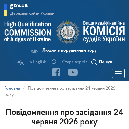
Перейти
gov.ua
до
основного
Державні сайти України
матеріалу
Людям з порушенням зору
In English
Стара версІя
Пошук
Toggle
navigatio
Головна
Повідомлення про засідання 24 червня 2026
року
Повідомлення про засідання 24
червня 2026 року