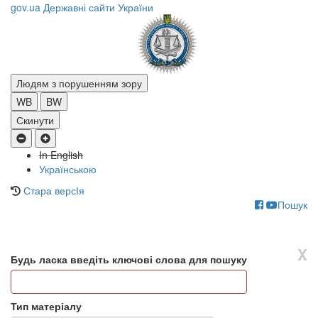
Перейти
gov.ua
Державні сайти України
до
основного
матеріалу
Людям з порушенням зору
WB
BW
Скинути
In English
Українською
Стара версІя
Пошук
Toggle
navigati
X
Будь ласка введіть ключові слова для пошуку
Тип матеріалу