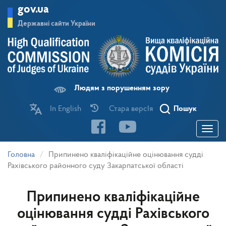
Перейти
gov.ua
до
основного
Державні сайти України
матеріалу
Людям з порушенням зору
In English
Стара версІя
Пошук
Toggle
navigatio
Головна
Припинено кваліфікаційне оцінювання судді
Рахівського районного суду Закарпатської області
Припинено кваліфікаційне
оцінювання судді Рахівського