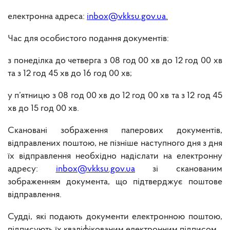
електронна адреса:
inbox@vkksu.gov.ua
.
Час для особистого подання документів:
з понеділка до четверга з 08 год 00 хв до 12 год 00 хв
та з 12 год 45 хв до 16 год 00 хв;
у п’ятницю з 08 год 00 хв до 12 год 00 хв та з 12 год 45
хв до 15 год 00 хв.
Скановані зображення паперових документів,
відправлених поштою, не пізніше наступного дня з дня
їх відправлення необхідно надіслати на електронну
адресу:
inbox@vkksu.gov.ua
зі сканованим
зображенням документа, що підтверджує поштове
відправлення.
Судді, які подають документи електронною поштою,
підписують їх кваліфікованим електронним підписом.