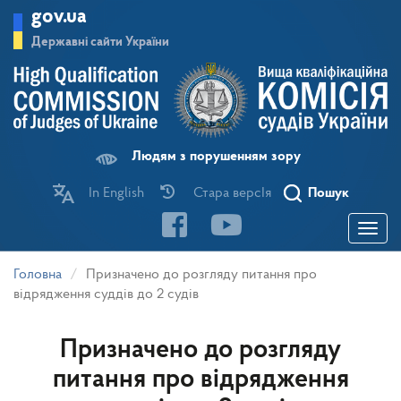
Перейти
gov.ua
до
основного
Державні сайти України
матеріалу
Людям з порушенням зору
In English
Стара версІя
Пошук
Toggle
navigatio
Головна
Призначено до розгляду питання про
відрядження суддів до 2 судів
Призначено до розгляду
питання про відрядження