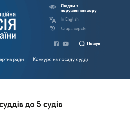
Людям з
порушенням зору
In English
Стара версІя
Пошук
пертна ради
Конкурс на посаду судді
уддів до 5 судів