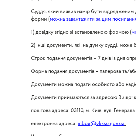
Суддя, який виявив намір бути відрядженим до
форми (
можна завантажити за цим посиланн
1) довідку згідно зі встановленою формою (
м
2) інші документи, які, на думку судді, може 
Строк подання документів – 7 днів із дня о
Форма подання документів – паперова та/аб
Документи можна подати особисто або наді
Документи приймаються за адресою Вищої ква
поштова адреса: 03110, м. Київ, вул. Генерал
електронна адреса:
inbox@vkksu.gov.ua
.