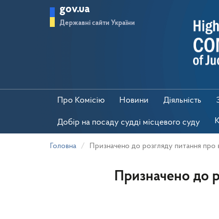
Перейти
gov.ua
до
основного
Державні сайти України
матеріалу
Про Комісію
Новини
Діяльність
К
Добір на посаду судді місцевого суду
Головна
Призначено до розгляду питання про в
Призначено до р