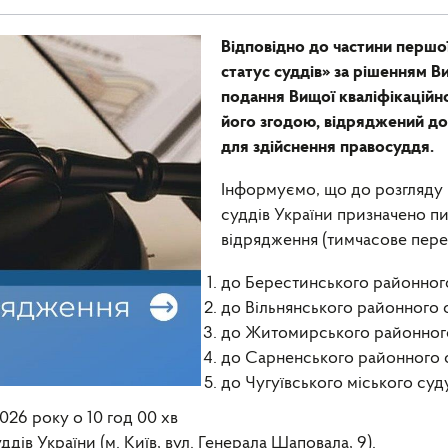
Відповідно до частини першої
статус суддів» за рішенням В
подання Вищої кваліфікаційної
його згодою, відряджений до і
для здійснення правосуддя.
Інформуємо, що до розгляду в 
суддів України призначено п
відрядження (тимчасове пере
до Берестинського районного 
до Вільнянського районного су
до Житомирського районного 
до Сарненського районного су
до Чугуївського міського суду
026 року о 10 год 00 хв
ддів України (м. Київ, вул. Генерала Шаповала, 9).