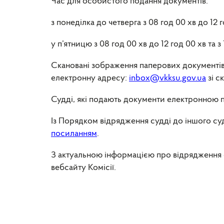
Час для особистого подання документів:
з понеділка до четверга з 08 год 00 хв до 12 го
у п’ятницю з 08 год 00 хв до 12 год 00 хв та з 
Скановані зображення паперових документів, 
електронну адресу:
inbox@vkksu.gov.ua
зі с
Судді, які подають документи електронною 
Із Порядком відрядження судді до іншого суд
посиланням
.
З актуальною інформацією про відрядження с
вебсайту Комісії.