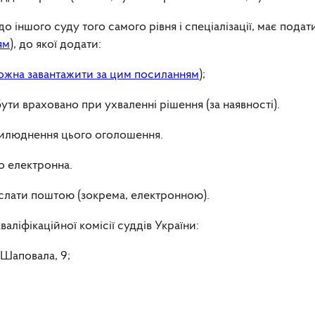
 іншого суду того самого рівня і спеціалізації, має подат
ям
), до якої додати:
ожна завантажити за цим посиланням
);
бути враховано при ухваленні рішення (за наявності).
прилюднення цього оголошення.
о електронна.
слати поштою (зокрема, електронною).
ліфікаційної комісії суддів України:
а Шаповала, 9;