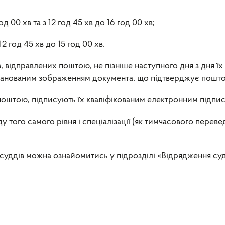
д 00 хв та з 12 год 45 хв до 16 год 00 хв;
12 год 45 хв до 15 год 00 хв.
відправлених поштою, не пізніше наступного дня з дня їх
канованим зображенням документа, що підтверджує пошто
поштою, підписують їх кваліфікованим електронним підпи
у того самого рівня і спеціалізації (як тимчасового пере
уддів можна ознайомитись у підрозділі «Відрядження судд