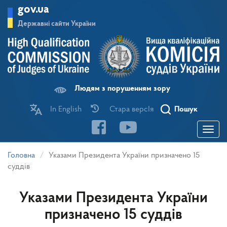
Перейти
gov.ua
до
основного
Державні сайти України
матеріалу
Людям з порушенням зору
In English
Стара версІя
Пошук
Toggle
navigatio
Головна
Указами Президента України призначено 15
суддів
Указами Президента України
призначено 15 суддів