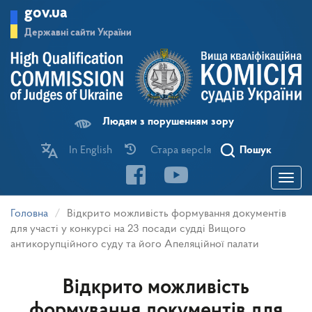
Перейти
gov.ua
до
основного
Державні сайти України
матеріалу
Людям з порушенням зору
In English
Стара версІя
Пошук
Toggle
navigatio
Головна
Відкрито можливість формування документів
для участі у конкурсі на 23 посади судді Вищого
антикорупційного суду та його Апеляційної палати
Відкрито можливість
формування документів для