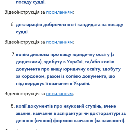
посаду судді.
Відеоінструкція за
посиланням
;
декларацію доброчесності кандидата на посаду
судді.
Відеоінструкція за
посиланням
;
копію диплома про вищу юридичну освіту (з
додатками), здобуту в Україні, та/або копію
документа про вищу юридичну освіту, здобуту
за кордоном, разом із копією документа, що
підтверджує її визнання в Україні.
Відеоінструкція за
посиланням
;
копії документів про науковий ступінь, вчене
звання, навчання в аспірантурі чи докторантурі за
денною (очною) формою навчання (за наявності).