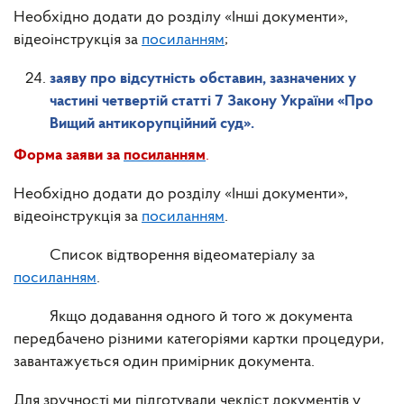
Необхідно додати до розділу «Інші документи»,
відеоінструкція за
посиланням
;
заяву про відсутність обставин, зазначених у
частині четвертій статті 7 Закону України «Про
Вищий антикорупційний суд».
Форма заяви за
посиланням
.
Необхідно додати до розділу «Інші документи»,
відеоінструкція за
посиланням
.
Список відтворення відеоматеріалу за
посиланням
.
Якщо додавання одного й того ж документа
передбачено різними категоріями картки процедури,
завантажується один примірник документа.
Для зручності ми підготували чекліст документів у