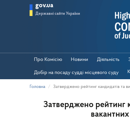
Перейти
gov.ua
до
основного
Державні сайти України
матеріалу
Про Комісію
Новини
Діяльність
К
Добір на посаду судді місцевого суду
Головна
Затверджено рейтинг кандидатів та в
Затверджено рейтинг к
вакантних