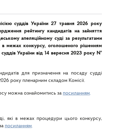
ісією суддів України 27 травня 2026 року
ердження рейтингу кандидатів на зайняття
деському апеляційному суді за результатами
я в межах конкурсу, оголошеного рішенням
ї суддів України від 14 вересня 2023 року №
ндидатів для призначення на посаду судді
2026 року пленарним складом Комісії.
урсу можна ознайомитись за
посиланням
.
аді, які в межах процедури цього конкурсу,
за
посиланням
.