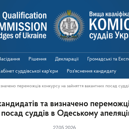
Засідання
Рішення
Декларації
Громадські та Екс
абінет суддівської кар'єри
Роз'яснення кандидату
изначено переможців конкурсу на зайняття вакантних посад судд
андидатів та визначено переможці
 посад суддів в Одеському апеляці
27.05.2026