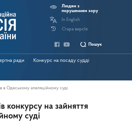
Людям з
порушенням зору
In English
Стара версІя
Пошук
пертна ради
Конкурс на посаду судді
ів в Одеському апеляційному суді
в конкурсу на зайняття
йному суді