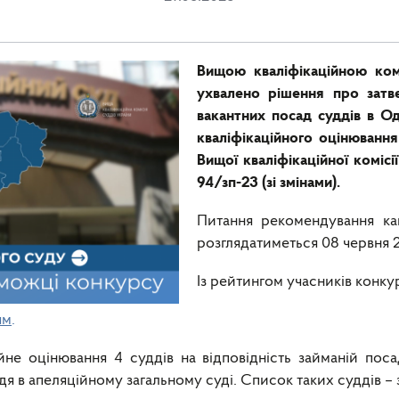
Вищою кваліфікаційною ком
ухвалено рішення про затв
вакантних посад суддів в О
кваліфікаційного оцінюванн
Вищої кваліфікаційної комісі
94/зп-23 (зі змінами).
Питання рекомендування ка
розглядатиметься 08 червня 
Із рейтингом учасників конк
ям
.
йне оцінювання 4 суддів на відповідність займаній пос
я в апеляційному загальному суді. Список таких суддів – 