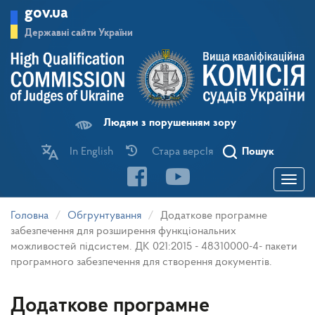
Перейти
gov.ua
до
основного
Державні сайти України
матеріалу
Людям з порушенням зору
In English
Стара версІя
Пошук
Toggle
navigatio
Головна
Обгрунтування
Додаткове програмне
забезпечення для розширення функціональних
можливостей підсистем. ДК 021:2015 - 48310000-4- пакети
програмного забезпечення для створення документів.
Додаткове програмне