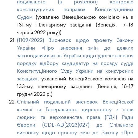
подальшого (a posteriori) контролю
конституційних поправок Конституційним
Судом
(ухвалено Венеційською комісією на її
131-му Пленарному засіданні (Венеція, 17–18
червня 2022 року))
(1109/2022) Висновок щодо проекту Закону
України «Про внесення змін до деяких
законодавчих актів України щодо удосконалення
порядку відбору кандидатур на посаду судді
Конституційного Суду України на конкурсних
засадах»,
ухвалений Венеційською комісією на
133-му пленарному засіданні (Венеція, 16-17
грудня 2022 р.)
Спільний подальший висновок Венеційської
комісії та Генерального директорату з прав
людини та верховенства права (ГД-І) Ради
Європи (CDL-AD(2023)027) до Спільного
висновку щодо проєкту змін до Закону «Про