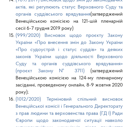
(969/2019) Висновок щодо змін до законодавчих
актів, які регулюють статус Верховного Суду та
органів суддівського врядування
(затверджений
Венеційською комісією на 121-шій пленарній
сесії 6-7 грудня 2019 року)
(999/2020) Висновок щодо проєкту Закону
України «Про внесення змін до Закону України
«Про судоустрій і статус суддів» та деяких
законів України щодо діяльності Верховного
Суду та органів суддівського врядування»
(проєкт Закону № 3711)
(затверджений
Венеційською комісією на 124-му пленарному
засіданні, проведеному онлайн, 8-9 жовтня 2020
року);
(1012/2020) Терміновий спільний висновок
Венеційської комісії і Генерального Директорату
з прав людини та верховенства права (ГД І) Ради
Європи щодо законодавчої ситуації навколо