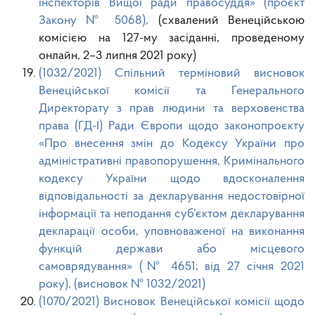
інспекторів Вищої ради правосуддя» (проєкт
Закону № 5068),
(схвалений Венеційською
комісією на 127-му засіданні, проведеному
онлайн, 2–3 липня 2021 року)
(1032/2021) Спільний терміновий висновок
Венеційської комісії та Генерального
Директорату з прав людини та верховенства
права (ГД-І) Ради Європи щодо законопроєкту
«Про внесення змін до Кодексу України про
адміністративні правопорушення, Кримінального
кодексу України щодо вдосконалення
відповідальності за декларування недостовірної
інформації та неподання суб’єктом декларування
декларації особи, уповноваженої на виконання
функцій держави або місцевого
самоврядування» (№ 4651; від 27 січня 2021
року), (висновок № 1032/2021)
(1070/2021) Висновок Венеційської комісії щодо