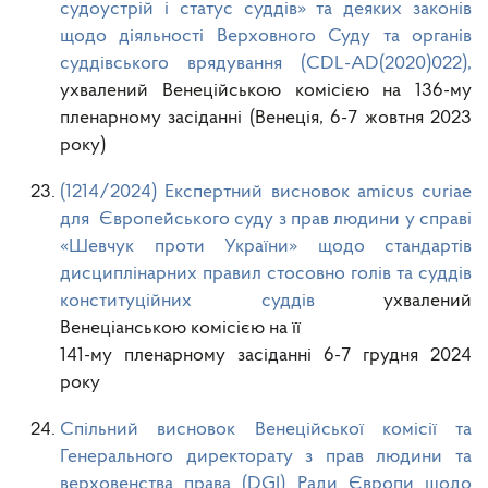
судоустрій і статус суддів» та деяких законів
щодо діяльності Верховного Суду та органів
суддівського врядування (CDL-AD(2020)022),
ухвалений Венеційською комісією на 136-му
пленарному засіданні (Венеція, 6-7 жовтня 2023
року)
(1214/2024) Експертний висновок amicus curiae
для Європейського суду з прав людини у справі
«Шевчук проти України» щодо стандартів
дисциплінарних правил стосовно голів та суддів
конституційних суддів
ухвалений
Венеціанською комісією на її
141-му пленарному засіданні 6-7 грудня 2024
року
Спільний висновок Венеційської комісії та
Генерального директорату з прав людини та
верховенства права (DGI) Ради Європи щодо