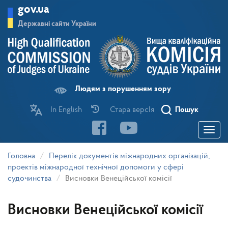
Перейти
gov.ua
до
основного
Державні сайти України
матеріалу
Людям з порушенням зору
In English
Стара версІя
Пошук
Toggle
navigatio
Головна
Перелік документів міжнародних організацій,
проектів міжнародної технічної допомоги у сфері
судочинства
Висновки Венеційської комісії
Висновки Венеційської комісії