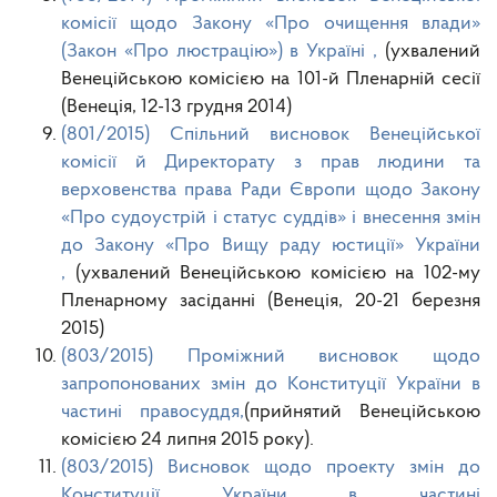
комісії щодо Закону «Про очищення влади»
(Закон «Про люстрацію») в Україні ,
(ухвалений
Венеційською комісією на 101-й Пленарній сесії
(Венеція, 12-13 грудня 2014)
(801/2015) Спільний висновок Венеційської
комісії й Директорату з прав людини та
верховенства права Ради Європи щодо Закону
«Про судоустрій і статус суддів» і внесення змін
до Закону «Про Вищу раду юстиції» України
,
(ухвалений Венеційською комісією на 102-му
Пленарному засіданні (Венеція, 20-21 березня
2015)
(803/2015) Проміжний висновок щодо
запропонованих змін до Конституції України в
частині правосуддя,
(прийнятий Венеційською
комісією 24 липня 2015 року).
(803/2015) Висновок щодо проекту змін до
Конституції України в частині