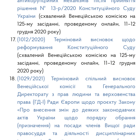
антикорупційних механізмів після прийняття
рішення № 13-р/2020 Конституційного Суду
України
(схвалений Венеційською комісією на
125-му засіданні, проведеному онлайн, 11–12
грудня 2020 року)
(1012/2020) Терміновий висновок щодо
реформування Конституційного Суду
(схвалений Венеційською комісією на 125-му
засіданні, проведеному онлайн, 11–12 грудня
2020 року)
(1029/2021) Терміновий спільний висновок
Венеційської комісії та Генерального
Директорату з прав людини та верховенства
права (ГД-І) Ради Європи щодо проєкту Закону
«Про внесення змін до деяких законодавчих
актів України щодо порядку обрання
(призначення) на посади членів Вищої ради
правосуддя та діяльності дисциплінарних