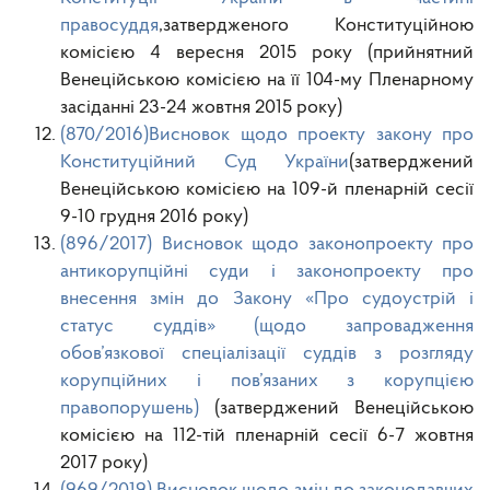
правосуддя
,затвердженого Конституційною
комісією 4 вересня 2015 року (прийнятний
Венеційською комісією на її 104-му Пленарному
засіданні 23-24 жовтня 2015 року)
(870/2016)Висновок щодо проекту закону про
Конституційний Суд України
(затверджений
Венеційською комісією на 109-й пленарній сесії
9-10 грудня 2016 року)
(896/2017) Висновок щодо законопроекту про
антикорупційні суди і законопроекту про
внесення змін до Закону «Про судоустрій і
статус суддів» (щодо запровадження
обов’язкової спеціалізації суддів з розгляду
корупційних і пов’язаних з корупцією
правопорушень)
(затверджений Венеційською
комісією на 112-тій пленарній сесії 6-7 жовтня
2017 року)