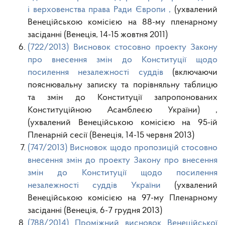
і верховенства права Ради Європи ,
(ухвалений
Венеційською комісією на 88-му пленарному
засіданні (Венеція, 14-15 жовтня 2011)
(722/2013) Висновок стосовно проекту Закону
про внесення змін до Конституції щодо
посилення незалежності суддів
(включаючи
пояснювальну записку та порівняльну таблицю
та змін до Конституції запропонованих
Конституційною Асамблеєю України) ,
(ухвалений Венеційською комісією на 95-ій
Пленарній сесії (Венеція, 14-15 червня 2013)
(747/2013) Висновок щодо пропозицій стосовно
внесення змін до проекту Закону про внесення
змін до Конституції щодо посилення
незалежності суддів України
(ухвалений
Венеційською комісією на 97-му Пленарному
засіданні (Венеція, 6-7 грудня 2013)
(788/2014) Проміжний висновок Венеційської