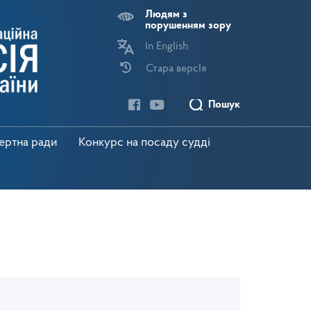
Людям з
порушенням зору
In English
Стара версІя
Пошук
пертна ради
Конкурс на посаду судді