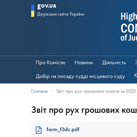
Перейти
gov.ua
до
основного
Державні сайти України
матеріалу
Про Комісію
Новини
Діяльність
К
Добір на посаду судді місцевого суду
Головна
Звіт про рух грошових коштів за 2022 
Звіт про рух грошових кошт
form_f3dc.pdf