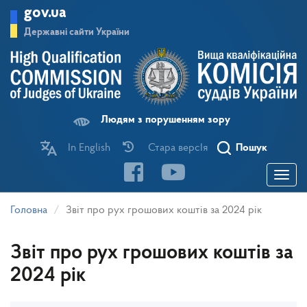
Перейти
gov.ua
до
основного
Державні сайти України
матеріалу
Людям з порушенням зору
In English
Стара версІя
Пошук
Toggle
navigatio
Головна
Звіт про рух грошових коштів за 2024 рік
Звіт про рух грошових коштів за
2024 рік