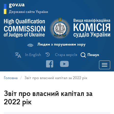
Перейти
gov.ua
до
основного
Державні сайти України
матеріалу
Людям з порушенням зору
In English
Стара версІя
Пошук
Toggle
navigatio
Головна
Звіт про власний капітал за 2022 рік
Звіт про власний капітал за
2022 рік