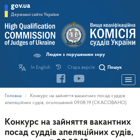
Перейти
gov.ua
до
основного
Державні сайти України
матеріалу
Людям з порушенням зору
In English
Стара версІя
Пошук
Toggle
navigatio
Головна
Конкурс на зайняття вакантних посад суддів
апеляційних судів, оголошений 09.08.19 (СКАСОВАНО)
Конкурс на зайняття вакантних
посад суддів апеляційних судів,