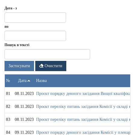
Дата - з
Дата
Дата
по
-
з
Дата
по
Пошук в тексті
Застосувати
Очистити
№
Дата
Назва
81
08.11.2023
Проєкт порядку денного засідання Вищої кваліфікацій
82
08.11.2023
Проєкт переліку питань засідання Комісії у складі кол
83
08.11.2023
Проєкт переліку питань засідання Комісії у складі кол
84
09.11.2023
Проєкт порядку денного засідання Комісії у пленарно