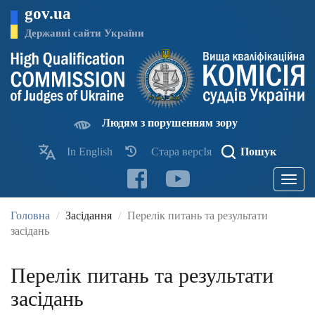
Перейти
gov.ua
до
основного
Державні сайти України
матеріалу
Людям з порушенням зору
In English
Стара версІя
Пошук
Toggle
navigatio
Головна
Засідання
Перелік питань та результати
засідань
Перелік питань та результати
засідань