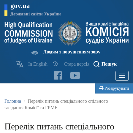
Перейти
gov.ua
до
основного
Державні сайти України
матеріалу
Людям з порушенням зору
In English
Стара версІя
Пошук
Toggle
navigatio
Роздрукувати
Головна
Перелік питань спеціального спільного
засідання Комісії та ГРМЕ
Перелік питань спеціального