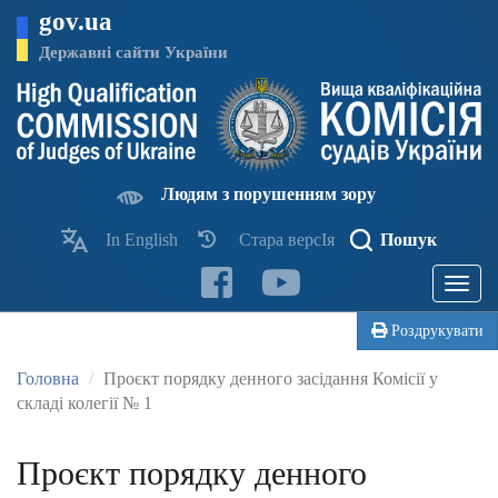
Перейти
gov.ua
до
основного
Державні сайти України
матеріалу
Людям з порушенням зору
In English
Стара версІя
Пошук
Toggle
navigatio
Роздрукувати
Головна
Проєкт порядку денного засідання Комісії у
складі колегії № 1
Проєкт порядку денного