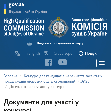
Перейти
gov.ua
до
основного
Державні сайти України
матеріалу
Людям з порушенням зору
In English
Стара версІя
Пошук
Toggle
navigatio
Головна
Конкурс для кандидатів на зайняття вакантних
посад суддів місцевих судів, оголошений 14.09.23
Документи для участі у конкурсі
Документи для участі у
конкурсі